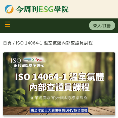
×
生成式AI系列課程
☰
碳盤查服務中心
登入/註冊
永續領袖班
首頁
ISO 14064-1 溫室氣體內部查證員課程
ISO國際標準
初階
專業/進階
小聚分享會/ 論壇