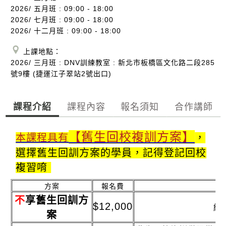
2026/ 五月班 : 09:00 - 18:00
2026/ 七月班 : 09:00 - 18:00
2026/ 十二月班 : 09:00 - 18:00
上課地點：
2026/ 三月班 : DNV訓練教室 : 新北市板橋區文化路二段285
號9樓 (捷運江子翠站2號出口)
課程介紹
課程內容
報名須知
合作講師
【舊生回校複訓方案】
本課程具有
，
選擇舊生回訓方案的學員，記得登記回校
複習唷
方案
報名費
不
享舊生回訓方
$12,000
結
案