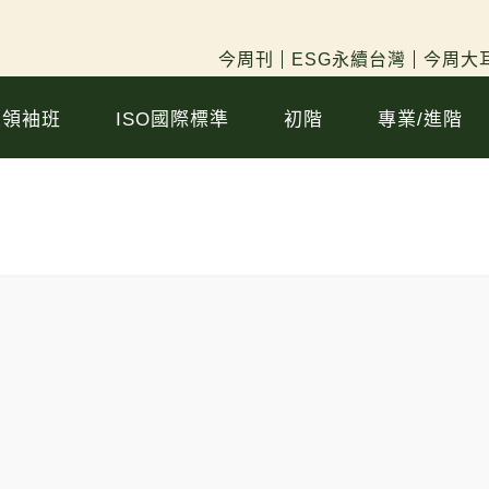
今周刊
ESG永續台灣
今周大耳
續領袖班
ISO國際標準
初階
專業/進階