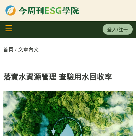
×
生成式AI系列課程
☰
碳盤查服務中心
登入/註冊
永續領袖班
首頁
文章內文
ISO國際標準
落實水資源管理 查驗用水回收率
初階
專業/進階
小聚分享會/ 論壇