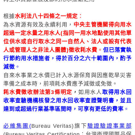
根據
水利法八十四條之一規定
：
為水資源有效及永續利用，
中央主管機關得向用水
超過一定水量之用水人
(
指同一用水地點使用其他單
位供水或自行取水之同一自然人、法人或設有代表
人或管理人之非法人團體
)
徵收耗水費
。
但已落實執
行節約用水措施者，得於百分之六十範圍內，酌予
減徵
。
自來水事業之水價已計入水源保育與因應乾旱災害
準備之成本時，前項耗水費應予減徵或免徵。
耗水費徵收辦法第
3
條明定
，
如用水人
取得用水回
收率查驗機構核發之用水回收率查證聲明書，並且
達到或超過行業基準區間時，可享有更低的費率
。
必維集團(
Bureau Veritas)旗下
驗證驗證事業部
(Bureau Veritas Certification；台灣衛理國際品保