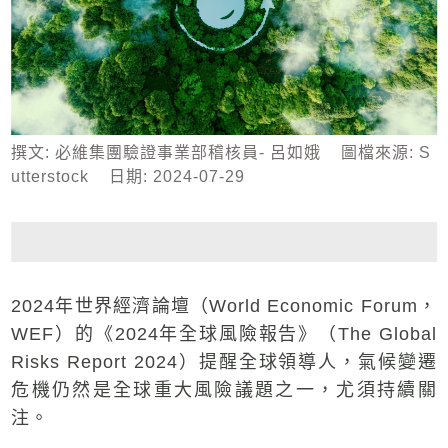
專欄文章
撰文:
必維集團驗證事業部稽核員- 呂如娥
圖檔來源:
S
utterstock
日期:
2024-07-29
今周刊
ESG永續台灣
今周大耳朵Podcast永續台灣
2024年世界經濟論壇（World Economic Forum，
加入Line社群
WEF）的《2024年全球風險報告》（The Global
與我們聯繫
Risks Report 2024）提醒全球領導人，氣候變遷
危機仍然是全球重大風險議題之一，尤須持續關
注。